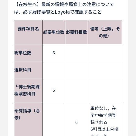
【在校生へ】最新の情報や履修上の注意について
は、必ず履修要覧とLoyolaで確認すること
要件項目名
備考（上限，そ
必要単位数
必要科目数
の他）
総単位数
6
選択科目
┗博士後期課
6
程演習科目
単位なし，在
研究指導（必
学中毎学期登
修）
6
録される
6科目以上合格